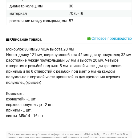
диаметр колец, мм
30
материал
7075-T6
расстояние между кольцами, мм
57
Оптовое производство
Описание товара
Моноблок 30 мм 20 МОА высота 20 мм
Имеет длину 121 мм, ширину моноблока 42 мм, длину полуколец 32 мм
расстояние между полукольцами 57 мм и высоту 20 мм. Четыре
отверстия с резьбой под винт 5 мм в нижней части для крепления
прижима и по 6 отверстий с резьбой под винт 5 мм на каждом
полукольце в верхней части кронштейна для крепления верхних
полуколец (крышек)
Комплект:
кронштейн -1 шт.
верхнее полукольцо - 2 шт.
прижим - 1 шт.
винты: М5х14 - 16 шт.
Сайт не является публичной офертой согласно ст. 494 гк РФ, п.2 ст. 437 гк РФ и
предназначен для информирования об основных свойствах, характеристиках и